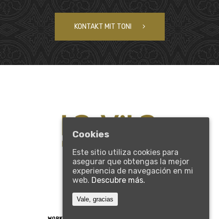
KONTAKT MIT TONI
Cookies
Este sitio utiliza cookies para
Plaza Constitución 14,
asegurar que obtengas la mejor
07100 Sóller, Mallorca, España
experiencia de navegación en mi
Tel.: +34 971 634 641
web.
Descubre más.
reservas@lavilahotel.com
Vale, gracias
WORK WITH US
–
PRIVACY POLICY AND COOKIES