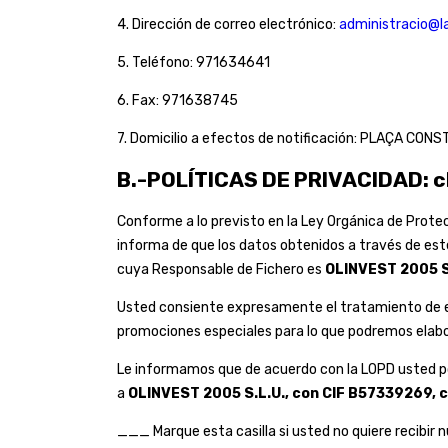
4. Dirección de correo electrónico:
administracio@l
5. Teléfono: 971634641
6. Fax: 971638745
7. Domicilio a efectos de notificación: PLAÇA CON
B.-POLÍTICAS DE PRIVACIDAD: c
Conforme a lo previsto en la Ley Orgánica de Prote
informa de que los datos obtenidos a través de este
cuya Responsable de Fichero es
OLINVEST 2005 S
Usted consiente expresamente el tratamiento de eso
promociones especiales para lo que podremos elabor
Le informamos que de acuerdo con la LOPD usted pod
a
OLINVEST 2005 S.L.U., con CIF B57339269, 
___ Marque esta casilla si usted no quiere recibir n