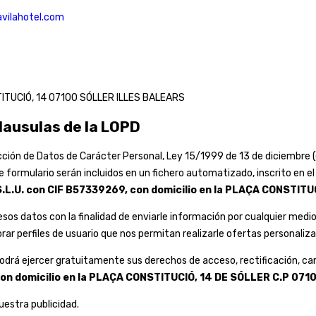
avilahotel.com
STITUCIÓ, 14 07100 SÓLLER ILLES BALEARS
lausulas de la LOPD
cción de Datos de Carácter Personal, Ley 15/1999 de 13 de diciembre 
 formulario serán incluidos en un fichero automatizado, inscrito en e
.L.U. con CIF B57339269, con domicilio en la PLAÇA CONSTIT
s datos con la finalidad de enviarle información por cualquier medio 
ar perfiles de usuario que nos permitan realizarle ofertas personaliz
rá ejercer gratuitamente sus derechos de acceso, rectificación, canc
con domicilio en la PLAÇA CONSTITUCIÓ, 14 DE SÓLLER C.P 071
uestra publicidad.