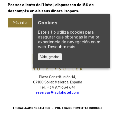
Per ser clients de l'Hotel, disposaran del 5% de
descompte en els seus dinars i sopars.
Cookies
Més info
Este sitio utiliza cookies para
asegurar que obtengas la mejor
experiencia de navegación en mi
web.
Descubre más.
Vale, gracias
Plaza Constitución 14,
07100 Sóller, Mallorca, España
Tel.: +34 971 634 641
reservas@lavilahotel.com
TREBALLA AMB NOSALTRES
–
POLÍTICA DE PRIVACITAT I COOKIES