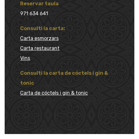
Reservar taula
971 634 641
Consulti la carta:
Carta esmorzars
Carta restaurant
Vins
Consulti la carta de cóctels i gin &
tonic
Carta de cóctels i gin & tonic