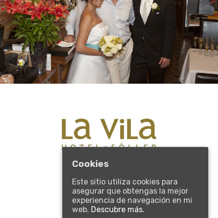
Cookies
Plaza Constitución 14,
07100 Sóller, Mallorca, España
Este sitio utiliza cookies para
Tel.: +34 971 634 641
asegurar que obtengas la mejor
reservas@lavilahotel.com
experiencia de navegación en mi
web.
Descubre más.